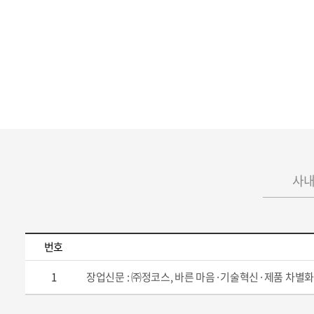
사
번호
1
장업신문 : ㈜정코스, 바른 마음·기술혁신·제품 차별화 통